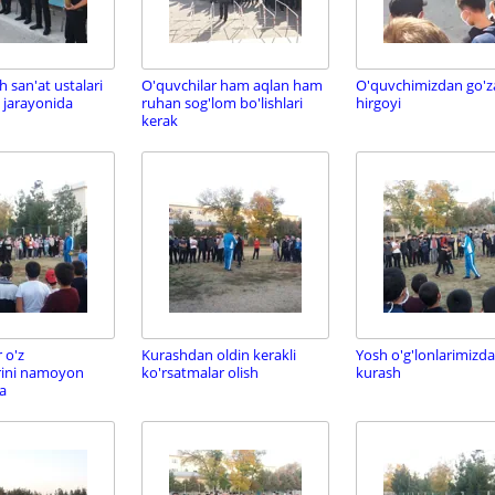
 san'at ustalari
O'quvchilar ham aqlan ham
O'quvchimizdan go'zal
 jarayonida
ruhan sog'lom bo'lishlari
hirgoyi
kerak
 o'z
Kurashdan oldin kerakli
Yosh o'g'lonlarimizd
rini namoyon
ko'rsatmalar olish
kurash
a