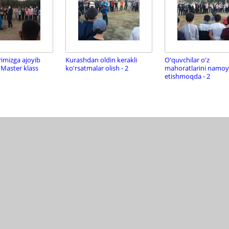
rimizga ajoyib
Kurashdan oldin kerakli
O'quvchilar o'z
 Master klass
ko'rsatmalar olish - 2
mahoratlarini namo
etishmoqda - 2