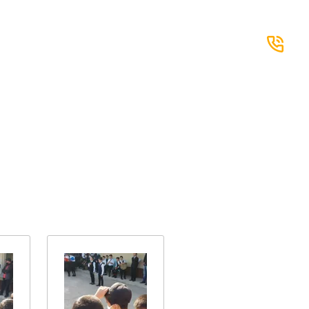
mavzesi 6 A
+998 71 276 89 03
+998 71 276 34 65