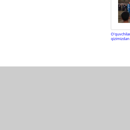
O'quvchila
qizimizdan