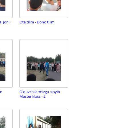
 jonli
Ota tilim - Dono tilim
an
O'quvchilarmizga ajoyib
Master klass - 2