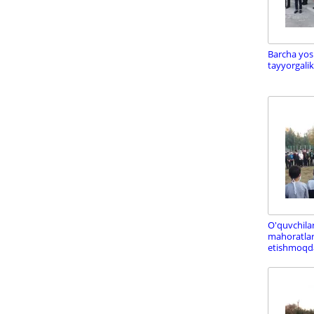
Barcha yosh
tayyorgalik
O'quvchilar
mahoratla
etishmoqd