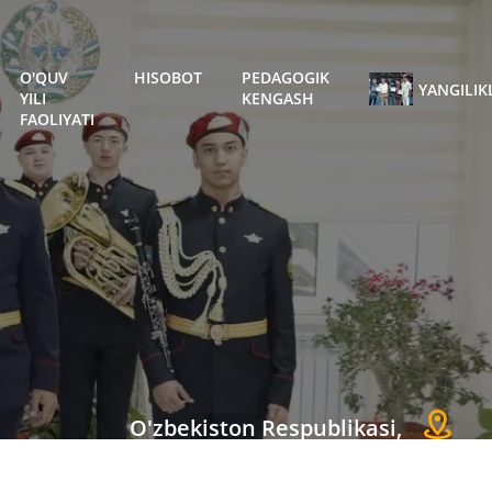
O'QUV
HISOBOT
PEDAGOGIK
YANGILIK
YILI
KENGASH
FAOLIYATI
O'zbekiston Respublikasi,
Toshkent shahri,
Chilonzor tumani, S