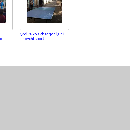
Qo'l va ko'z chaqqonligini
yon
sinovchi sport