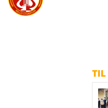
LITSEYI
TIL