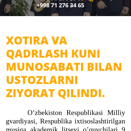
+998 71 276 34 65
XOTIRA VA
QADRLASH KUNI
MUNOSABATI BILAN
USTOZLARNI
ZIYORAT QILINDI.
Oʼzbekiston Respublikasi Milliy
gvardiyasi, Respublika ixtisoslashtirilgan
musiqa akademik litseyi oʼquvchilari 9