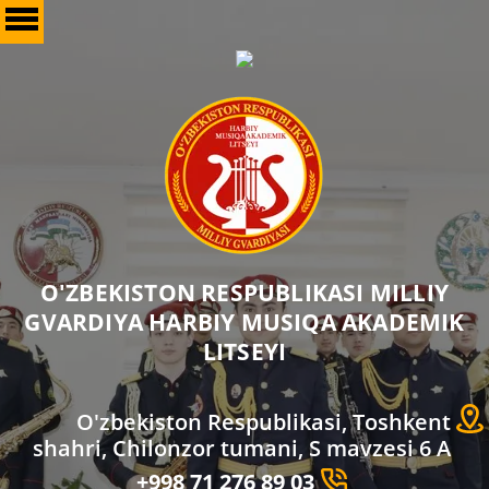
O'ZBEKISTON RESPUBLIKASI MILLIY
GVARDIYA HARBIY MUSIQA AKADEMIK
LITSEYI
O'zbekiston Respublikasi, Toshkent
shahri, Chilonzor tumani, S mavzesi 6 A
+998 71 276 89 03