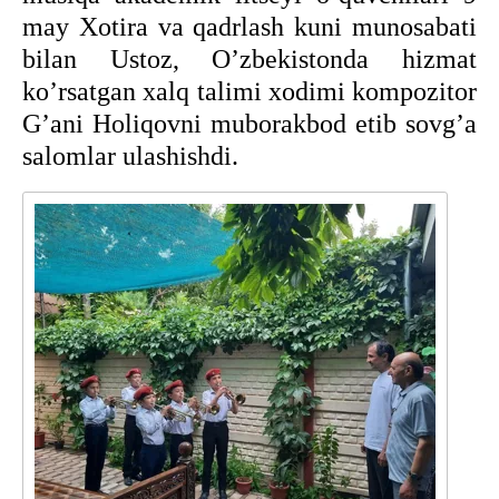
may Xotira va qadrlash kuni munosabati
bilan Ustoz, Oʼzbekistonda hizmat
koʼrsatgan xalq talimi xodimi kompozitor
Gʼani Holiqovni muborakbod etib sovgʼa
salomlar ulashishdi.