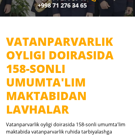
+998 71 276 34 65
VATANPARVARLIK
OYLIGI DOIRASIDA
158-SONLI
UMUMTA'LIM
MAKTABIDAN
LAVHALAR
Vatanparvarlik oyligi doirasida 158-sonli umumta'lim
maktabida vatanparvarlik ruhida tarbiyalashga